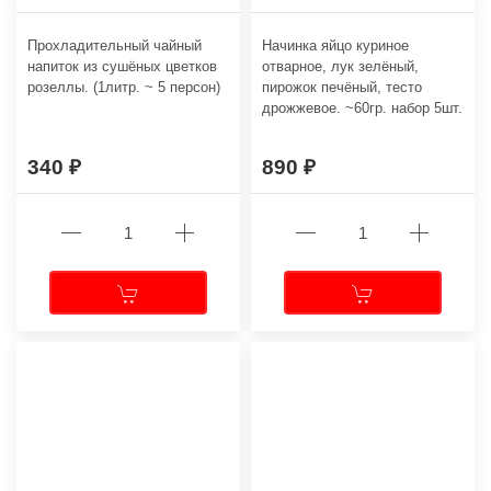
Прохладительный чайный
Начинка яйцо куриное
напиток из сушёных цветков
отварное, лук зелёный,
розеллы. (1литр. ~ 5 персон)
пирожок печёный, тесто
дрожжевое. ~60гр. набор 5шт.
340
890