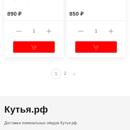
890
850
2
→
1
Кутья.рф
Доставка поминальных обедов
Кутья.рф