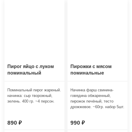
Пирог яйцо с луком
Пирожки с мясом
поминальный
поминальные
Поминальный пирог жареный.
Начинка фарш свинина-
начинка: сыр творожный,
говядина обжаренный,
зелень. 400 гр. ~4 персон.
пирожок печёный, тесто
дрожжевое. ~60гр. набор 5шт.
890
990