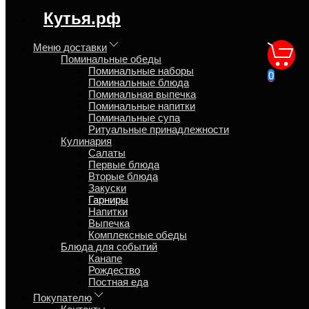
регион доставки:
Кутья.рф
Московская область
Меню доставки
Поминальные обеды
Гарниры и
Поминальные наборы
0
Поминальные блюда
самостоятельные блюда
Поминальная выпечка
Поминальные напитки
Поминальные супа
Главная
Ритуальные принадлежности
Кулинария
Кулинария
Салаты
Вы собираетесь принимать гостей, а готовить некогда? Наша
Первые блюда
служба доставки еды «Кутья.рф», доставит на дом домашние
Вторые блюда
горячие вторые блюда из собственной кулинарии. Еда будет
Закуски
гарантированно горячей и свежей т.к. мы готовим гарниры "из-
Гарниры
под ножа" и доставляем в термо сумках по Московской
Напитки
области.
Выпечка
Комплексные обеды
Ассортимент гарниров в наличие на sunday, 9 august 2026
Блюда для событий
Какое у Вас событие?
Канапе
Рождество
28 товаров
Постная еда
Покупателю
Товаров на странице