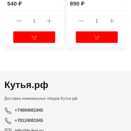
540
890
←
→
Кутья.рф
Доставка поминальных обедов
Кутья.рф
+74994081945
+78124081945
info@kutya.ru