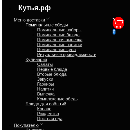
регион доставки:
Кутья.рф
Московская область
Меню доставки
Поминальные обеды
Традиционный
Поминальные наборы
0
Поминальные блюда
поминальный набор №2
Поминальная выпечка
Поминальные напитки
Поминальные супа
Главная
Ритуальные принадлежности
Поминальные обеды
Кулинария
Салаты
Экспресс доставка
Первые блюда
Вторые блюда
Закуски
Гарниры
Напитки
Выпечка
Комплексные обеды
Блюда для событий
Канапе
Рождество
Постная еда
Покупателю