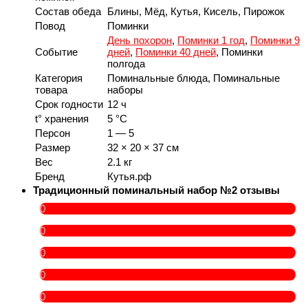
Состав обеда
Блины, Мёд, Кутья, Кисель, Пирожок
Повод
Поминки
День похорон
,
Поминки 1 год
,
Поминки 9
Событие
дней
,
Поминки 40 дней
, Поминки
полгода
Категория
Поминальные блюда, Поминальные
товара
наборы
Срок годности
12 ч
t° хранения
5 °C
Персон
1 — 5
Размер
32 × 20 × 37 см
Вес
2.1 кг
Бренд
Кутья.рф
Традиционный поминальный набор №2 отзывы
0
0
0
0
0