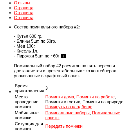
Отзывы
Страница
Страница
Страница
Состав поминального набора #2:
- Кутья 600 гр.
- Блины 5шт. по 50гр.
- Мёд 100г.
- Кисель 1л.
- Пирожки 5шт. по ~60г
i
Поминальный набор #2 расчитан на пять персон и
доставляется в презентабельных эко контейнерах
упакованные в крафтовый пакет.
Время
3
приготовления
Место
Поминки дома
,
Поминки на работе
,
проведение
Поминки в гостях, Поминки на природе,
поминок
Помянуть на кладбище
Мобильные
Поминальные наборы
,
Поминальные
поминки
пакеты
Ситуация для
Передать поминки
поминок