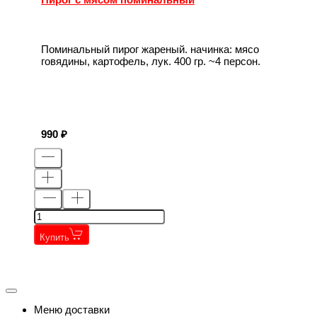
Поминальный пирог жареный. начинка: мясо
говядины, картофель, лук. 400 гр. ~4 персон.
990
Купить
←
→
←
→
Меню доставки