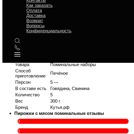
Контакты
или телефон:
+74994081945
и мессенджеры:
MAX
|
Как заказать
Telegram
|
WhatsApp
Оплата
Время
4
Доставка
приготовления
Возврат
Размер
20 × 20 × 5 см
Вопросы
Срок годности
12 ч
Конфиденциальность
t° хранения
15 °C
Ситуация для
Передать поминки
поминок
Повод
Поминки
Категория
Выпечка, Поминальные блюда,
товара
Поминальные наборы
Способ
Печёное
приготовление
Персон
5 —
В составе есть
Говядина, Свинина
Количество
5
Вес
300 г
Бренд
Кутья.рф
Пирожки с мясом поминальные отзывы
0
0