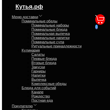
регион доставки:
Кутья.рф
Московская область
Меню доставки
Поминальные обеды
Пирожки с мясом
Поминальные наборы
0
Поминальные блюда
поминальные
Поминальная выпечка
Поминальные напитки
Поминальные супа
Главная
Ритуальные принадлежности
Поминальные обеды
Кулинария
Поминальная выпечка
Салаты
Первые блюда
Вторые блюда
Закуски
Обзор
Гарниры
Характеристики
Напитки
Отзывы
Выпечка
Страница
Комплексные обеды
Страница
Блюда для событий
Страница
Канапе
Рождество
Пирожки с мясом поминальные доставка на дом в день
Постная еда
похорон или годовщину ежедневно с 7 до 23 часов,
Покупателю
оформление заказа и оплата на сайте Кутья.рф онлайн