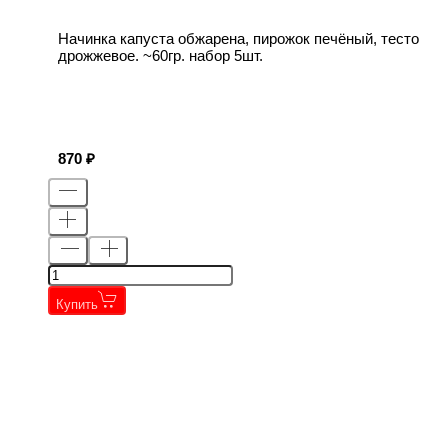
Начинка капуста обжарена, пирожок печёный, тесто
дрожжевое. ~60гр. набор 5шт.
870
Купить