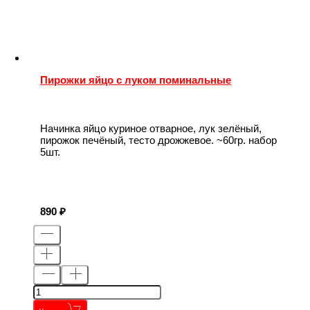
Пирожки яйцо с луком поминальные
Начинка яйцо куриное отварное, лук зелёный,
пирожок печёный, тесто дрожжевое. ~60гр. набор
5шт.
890