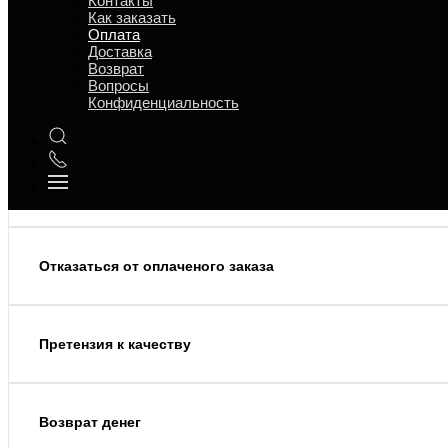
Контакты
Как заказать
Оплата
Доставка
Возврат
Изменения, отказы и пр
Вопросы
Конфиденциальность
Изменения в заказе
Отказаться от оплаченого заказа
Претензия к качеству
Возврат денег