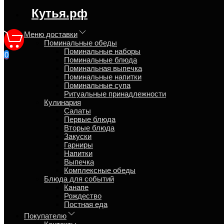
регион доставки:
Кутья.рф
Московская область
Меню доставки
Поминальные обеды
Оплата
Поминальные наборы
0
Поминальные блюда
Поминальная выпечка
Главная
Поминальные напитки
Поминальные супа
Чтобы оплатить заказ, добавьте товары в корзину. Сайт авто
Ритуальные принадлежности
оформления заказа произведите оплату выбранным способом и
Кулинария
Салаты
Предоплата:
Первые блюда
Предоплата (задаток) 30% — переводом через СБП
Вторые блюда
Долями
(подробнее...)
Закуски
Оплата:
Гарниры
Перевод СБП
Напитки
Банковской картой на сайте
Выпечка
Рассрочка 0-0-3
(подробнее...)
Комплексные обеды
Счёт для юр. лиц (без НДС)
Блюда для событий
После оплаты или предоплаты мы сможем взяться за ваш зака
Канапе
Рождество
Получатель платежей: ИП Назаров В.А
Постная еда
Покупателю