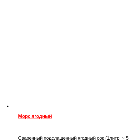
Морс ягодный
Сваренный подслащенный ягодный сок (1литр. ~ 5