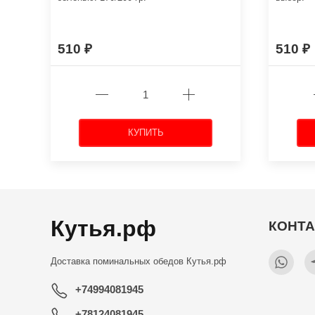
510
510
КУПИТЬ
Кутья.рф
КОНТ
Доставка поминальных обедов
Кутья.рф
+74994081945
+78124081945