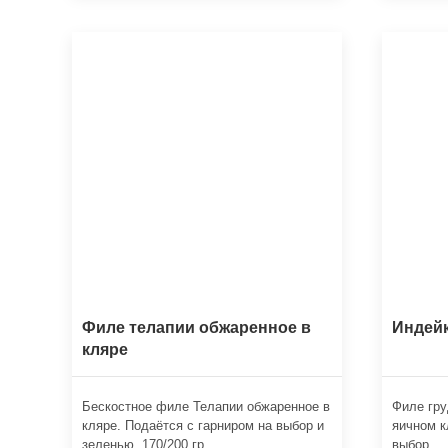
Филе телапии обжаренное в
Индейк
кляре
Бескостное филе Телапии обжаренное в
Филе гру
кляре. Подаётся с гарниром на выбор и
яичном к
зеленью. 170/200 гр.
выбор.