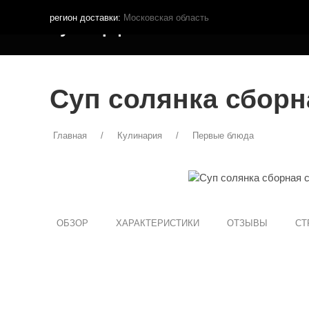
регион доставки:
Московская область
Кутья.рф
МЕНЮ ДОСТАВКИ
ПОКУПА
Суп солянка сборн
Главная
Кулинария
Первые блюда
ОБЗОР
ХАРАКТЕРИСТИКИ
ОТЗЫВЫ
СТ