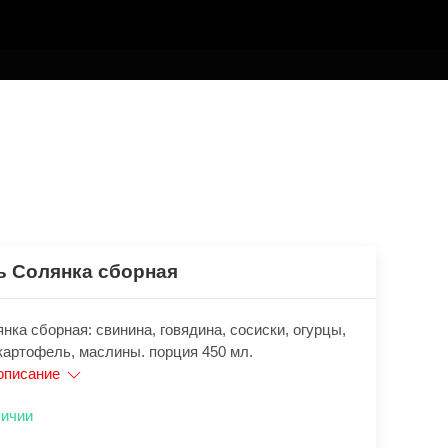
ь Солянка сборная
нка сборная: свинина, говядина, сосиски, огурцы,
картофель, маслины. порция 450 мл.
описание
личии