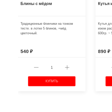
Блины с мёдом
Кутья 
Традиционные блинчики на тонком
Кутья дл
тесте. в лотке 5 блинов, +мёд
изюм рас
цветочный.
600гр. ~
540
890
КУПИТЬ