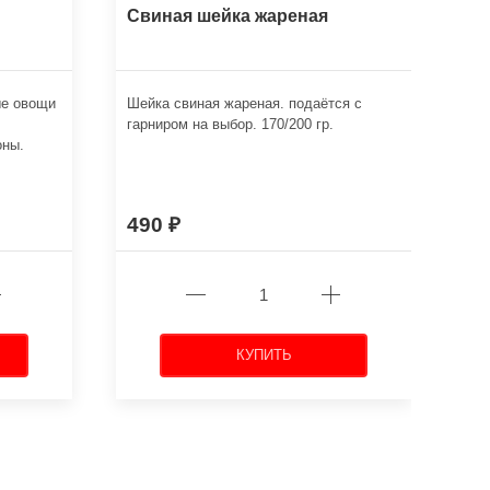
Свиная шейка жареная
Фи
ые овощи
Шейка свиная жареная. подаётся с
Отб
гарниром на выбор. 170/200 гр.
обж
оны.
гар
гр.
490
4
КУПИТЬ