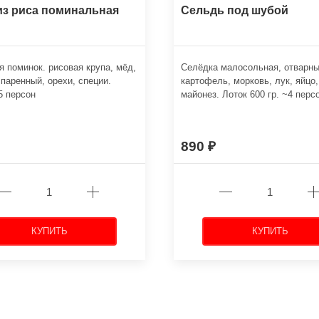
из риса поминальная
Сельдь под шубой
я поминок. рисовая крупа, мёд,
Селёдка малосольная, отварн
паренный, орехи, специи.
картофель, морковь, лук, яйцо,
 5 персон
майонез. Лоток 600 гр. ~4 перс
890
КУПИТЬ
КУПИТЬ
←
→