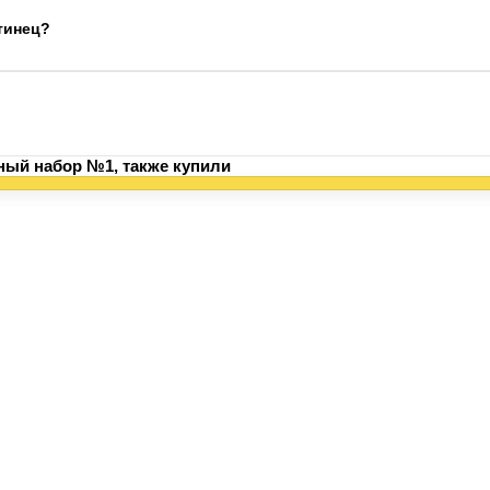
тинец?
ый набор №1, также купили