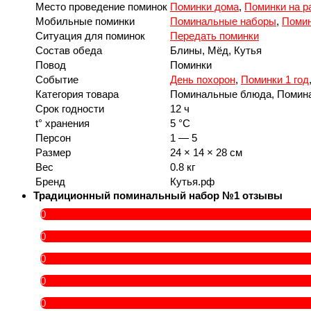
Место проведение поминок
Поминки дома
,
Поминки на р
Мобильные поминки
Поминальные наборы
,
Помин
Ситуация для поминок
Передать поминки
Состав обеда
Блины, Мёд, Кутья
Повод
Поминки
Событие
День похорон
,
Поминки 1 год
Категория товара
Поминальные блюда, Помин
Срок годности
12 ч
t° хранения
5 °C
Персон
1 — 5
Размер
24 × 14 × 28 см
Вес
0.8 кг
Бренд
Кутья.рф
Традиционный поминальный набор №1 отзывы
0
0
0
0
0