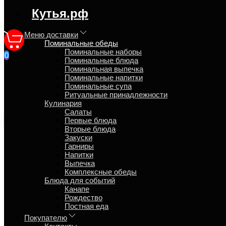
регион доставки:
Кутья.рф
Московская область
Меню доставки
Поминальные обеды
Поминальные наборы
0
Поминальные блюда
Традиционный поминальный
Поминальная выпечка
Поминальные напитки
Поминальные супа
Главная
Ритуальные принадлежности
Поминальные обеды
Кулинария
Салаты
Экспресс доставка
Первые блюда
Вторые блюда
Закуски
Гарниры
Напитки
Выпечка
Комплексные обеды
Блюда для событий
Канапе
Рождество
Постная еда
Покупателю