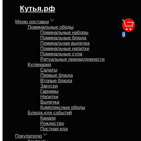
регион доставки:
Кутья.рф
Московская область
Меню доставки
Поминальные обеды
Возврат
Поминальные наборы
0
Поминальные блюда
Поминальная выпечка
Главная
Поминальные напитки
Поминальные супа
Предоплата (задаток) возвращается только при обращении
Ритуальные принадлежности
минимум за сутки и с учётом издержек. Претензии по
Кулинария
возврату денег за непригодные блюда принимаются в течение
Салаты
2 часов после поставки. Если блюда хранились неправильно
Первые блюда
(должны быть употреблены в течение 2 часов или убраны в
Вторые блюда
холодильник максимум на 24 часа при температуре +5 °C),
Закуски
претензии не принимаются. Деньги возвращаются тем же
Гарниры
способом, каким была произведена оплата, или по
Напитки
договорённости. Если в оплате участвовали третьи лица, их
Выпечка
вознаграждение оплачивает покупатель.
Комплексные обеды
Благодарим за внимание к этой важной информации. Мы
Блюда для событий
стремимся сделать всё, чтобы вы остались довольны.
Канапе
Рождество
Постная еда
Меню доставки
Покупателю