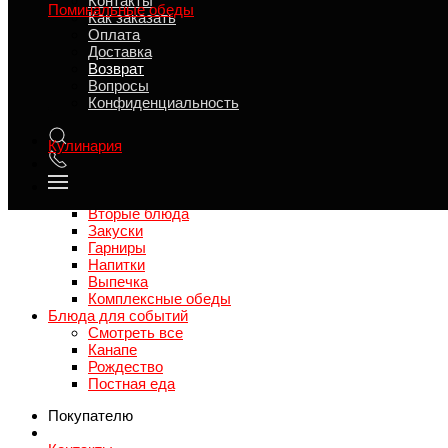
Контакты
Поминальные обеды
Как заказать
Смотреть все
Оплата
Поминальные наборы
Доставка
Поминальные блюда
Возврат
Поминальная выпечка
Вопросы
Поминальные напитки
Конфиденциальность
Поминальные супа
Ритуальные принадлежности
Кулинария
Смотреть все
Салаты
Первые блюда
Вторые блюда
Закуски
Гарниры
Напитки
Выпечка
Комплексные обеды
Блюда для событий
Смотреть все
Канапе
Рождество
Постная еда
Покупателю