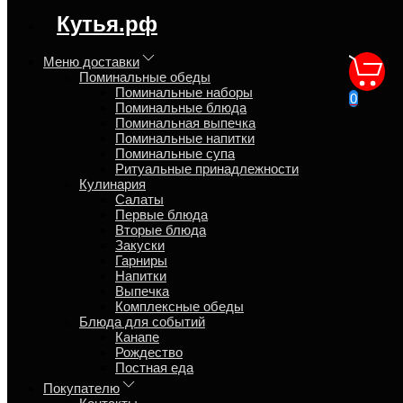
регион доставки:
Кутья.рф
Московская область
Меню доставки
Поминальные обеды
Доставка поминальных
Поминальные наборы
0
Поминальные блюда
обедов Кутья.рф
Поминальная выпечка
Поминальные напитки
Поминальные супа
Главная
Ритуальные принадлежности
Кулинария
Каталог
Салаты
Отзывы
(26)
Первые блюда
Вторые блюда
Закуски
В интернет магазине Кутья.рф можно заказать поминальную
Гарниры
еду с доставкой на дом, на работу, на кладбище или передать
Напитки
поминальный гостинец близким. Мы работаем на рынке e-
Выпечка
commerce с 2005 года, имеем филиалы и партнёров в
Комплексные обеды
различных городах страны, что позволяет нам доставлять
Блюда для событий
поминки практически в любой город России.
Канапе
Поминальные обеды
Рождество
Поминальные наборы
Постная еда
Поминальные блюда
Покупателю
Поминальная выпечка