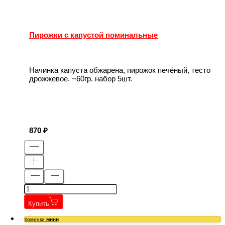
Пирожки с капустой поминальные
Начинка капуста обжарена, пирожок печёный, тесто
дрожжевое. ~60гр. набор 5шт.
870
Купить
поминки
мини