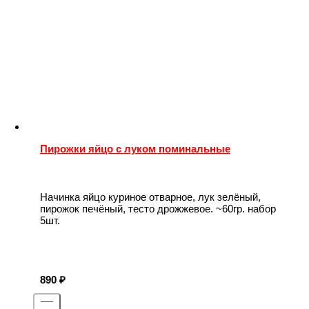
Пирожки яйцо с луком поминальные
Начинка яйцо куриное отварное, лук зелёный,
пирожок печёный, тесто дрожжевое. ~60гр. набор
5шт.
890