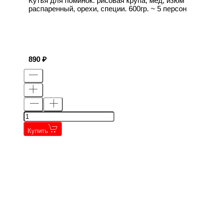
Кутья для поминок. рисовая крупа, мёд, изюм
распаренный, орехи, специи. 600гр. ~ 5 персон
890
Купить