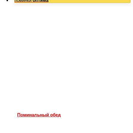
поминки
оптима
Поминальный обед