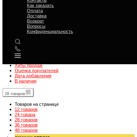
Контакты
Поминальные супа
Как заказать
Ритуальные принадлежности
Оплата
Доставка
Кулинария
Возврат
Первые блюда
Вопросы
Блюда для событий
Конфиденциальность
Рождество
Постная еда
Сортировать
Название
Цена
Хиты продаж
Оценка покупателей
Дата добавления
В наличии
28 товаров
Товаров на странице
12 товаров
24 товара
28 товаров
36 товаров
48 товаров