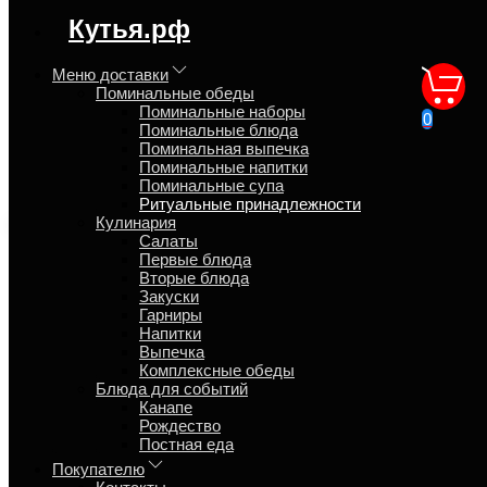
регион доставки:
Кутья.рф
Московская область
Меню доставки
Поминальные обеды
Одноразовая посуда
Поминальные наборы
0
Поминальные блюда
Поминальная выпечка
Главная
Поминальные напитки
Поминальные обеды
Поминальные супа
Ритуальные принадлежности
Ритуальные принадлежности
Кулинария
Салаты
Первые блюда
Вторые блюда
Закуски
Гарниры
Напитки
Выпечка
Комплексные обеды
Блюда для событий
Канапе
Рождество
Постная еда
Покупателю
Обзор