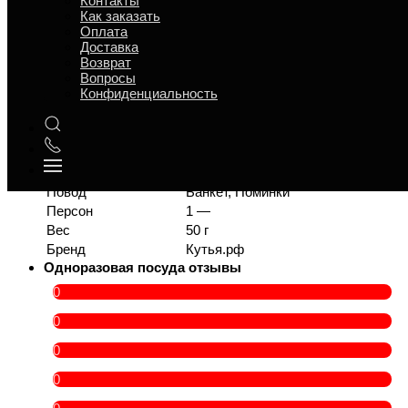
Контакты
Характеристики
Как заказать
Отзывы
Оплата
Страница
Доставка
Страница
Возврат
Страница
Вопросы
Конфиденциальность
В магазине «Кутья.рф» можно заказать одноразовая
посуда - цена 119 руб. +доставка Московской области
(стоимость доставки расчитывается в корзине).
Время приготовления
3
Срок годности
12 ч
Повод
Банкет, Поминки
Персон
1 —
Вес
50 г
Бренд
Кутья.рф
Одноразовая посуда отзывы
0
0
0
0