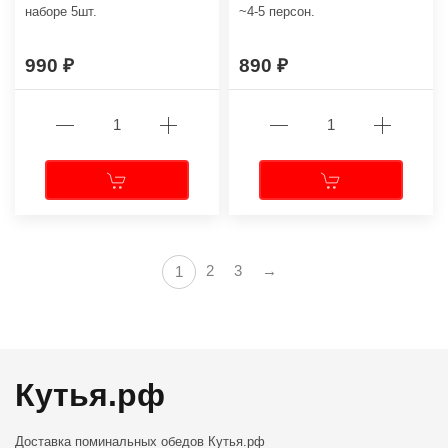
наборе 5шт.
~4-5 персон.
990
890
2
3
→
1
Кутья.рф
Доставка поминальных обедов
Кутья.рф