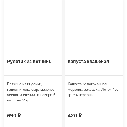
Рулетик из ветчины
Капуста квашеная
Ветчина из индейки,
Капуста белокочанная,
наполнитель: сыр, майонез,
морковь, закваска. Лоток 450
чеснок и специи. в наборе 5
гр. ~4 персоны.
шт. ~ по 25гр.
690
420