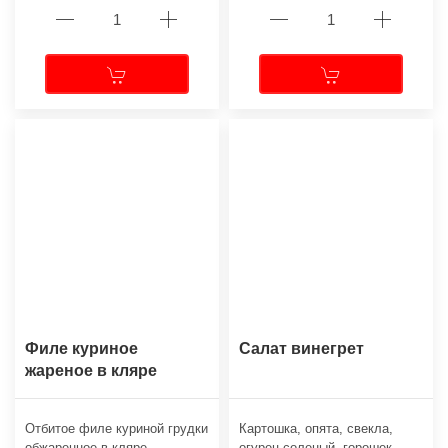
Филе куриное
Салат винегрет
жареное в кляре
Отбитое филе куриной грудки
Картошка, опята, свекла,
обжаренное в кляре.
огурец соленый, горошек,