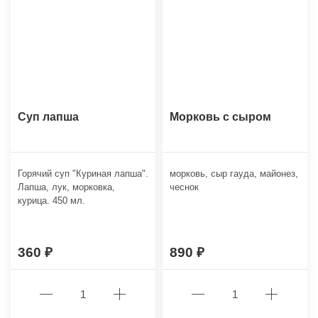
Суп лапша
Морковь с сыром
Горячий суп "Куриная лапша".
морковь, сыр гауда, майонез,
Лапша, лук, морковка,
чеснок
курица. 450 мл.
360
890