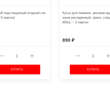
ый подслащенный ягодный сок
Кутья для поминок. рисовая кр
 5 персон)
изюм распаренный, орехи, спец
600гр. ~ 5 персон
890
КУПИТЬ
КУПИТЬ
←
→