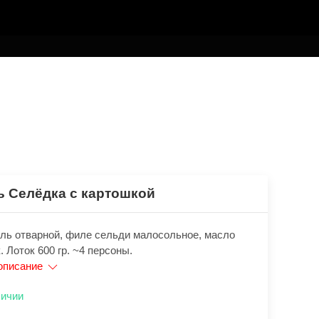
ь Селёдка с картошкой
ль отварной, филе сельди малосольное, масло
к. Лоток 600 гр. ~4 персоны.
описание
личии