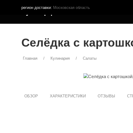
регион доставки:
Московская область
Кутья.рф
МЕНЮ ДОСТАВКИ
ПОКУПА
Селёдка с картошк
Главная
Кулинария
Салаты
ОБЗОР
ХАРАКТЕРИСТИКИ
ОТЗЫВЫ
СТ