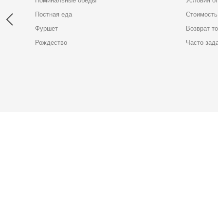
Поминальные обеды
Условия о
Постная еда
Стоимость
Фуршет
Возврат т
Рождество
Часто зад
Карта доставки