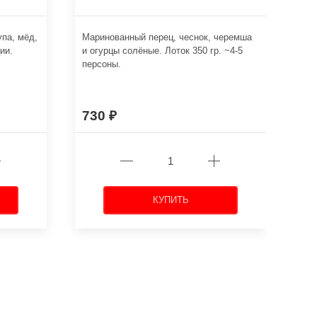
упа, мёд,
Маринованный перец, чеснок, черемша
Нар
ии.
и огурцы солёные. Лоток 350 гр. ~4-5
сви
персоны.
к. 
730
8
КУПИТЬ