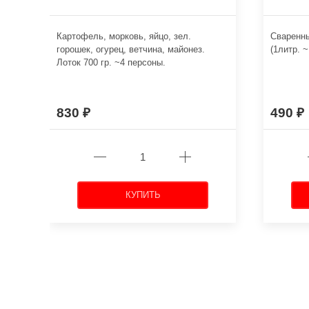
Картофель, морковь, яйцо, зел.
Сваренн
горошек, огурец, ветчина, майонез.
(1литр. ~
Лоток 700 гр. ~4 персоны.
830
490
КУПИТЬ