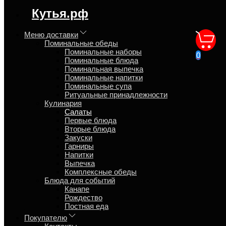
регион доставки:
Кутья.рф
Московская область
Меню доставки
Поминальные обеды
Морковь с сыром
Поминальные наборы
0
Поминальные блюда
Поминальная выпечка
Главная
Поминальные напитки
Кулинария
Поминальные супа
Салаты
Ритуальные принадлежности
Кулинария
Салаты
Первые блюда
Обзор
Вторые блюда
Характеристики
Закуски
Отзывы
Гарниры
Страница
Напитки
Страница
Выпечка
Страница
Комплексные обеды
Блюда для событий
Морковь, сыр гауда, майонез, чеснок. Лоток 500 гр. ~4
Канапе
персоны.
Рождество
Постная еда
Время приготовления
4
Покупателю
Способ приготовление
Свежее