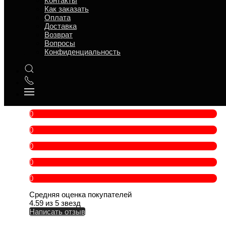
Контакты
t° хранения
5 °C
Как заказать
Срок годности
12 ч
Оплата
Доставка
Ситуация для поминок
За общим столом
Возврат
Повод
Банкет, Обед, Поминки, Ужин
Вопросы
В составе есть
Молочные продукты, Овощи
Конфиденциальность
Категория товара
Салаты
Персон
1 — 4
Вес
500 г
Бренд
Лучший повар
Морковь с сыром отзывы
0
0
0
0
0
Средняя оценка покупателей
4.59 из 5 звезд
Написать отзыв