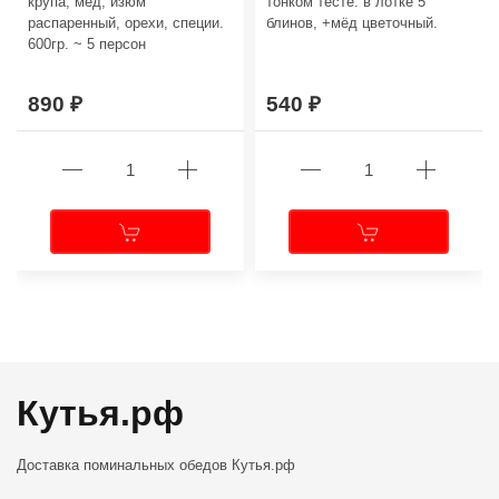
крупа, мёд, изюм
тонком тесте. в лотке 5
распаренный, орехи, специи.
блинов, +мёд цветочный.
600гр. ~ 5 персон
890
540
←
→
Кутья.рф
Доставка поминальных обедов
Кутья.рф