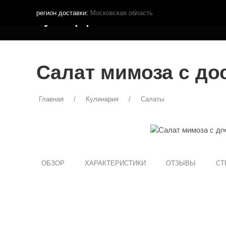
регион доставки:
Московская область
Кутья.рф
МЕНЮ ДОСТАВКИ
ПОКУПА
Салат мимоза с до
Главная
Кулинария
Салаты
ОБЗОР
ХАРАКТЕРИСТИКИ
ОТЗЫВЫ
СТ