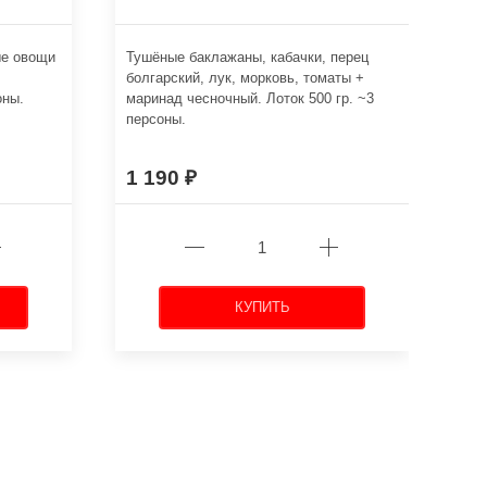
ые овощи
Тушёные баклажаны, кабачки, перец
Кар
болгарский, лук, морковь, томаты +
сол
оны.
маринад чесночный. Лоток 500 гр. ~3
Лот
персоны.
1 190
6
КУПИТЬ