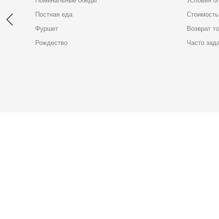
Поминальные обеды
Условия о
Постная еда
Стоимость
Фуршет
Возврат т
Рождество
Часто зад
Карта доставки