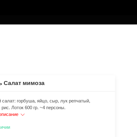
ь Салат мимоза
салат: горбуша, яйцо, сыр, лук репчатый,
 рис. Лоток 600 гр. ~4 персоны.
описание
личии