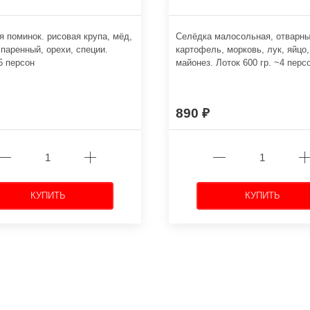
я поминок. рисовая крупа, мёд,
Селёдка малосольная, отварн
паренный, орехи, специи.
картофель, морковь, лук, яйцо,
 5 персон
майонез. Лоток 600 гр. ~4 перс
890
КУПИТЬ
КУПИТЬ
←
→