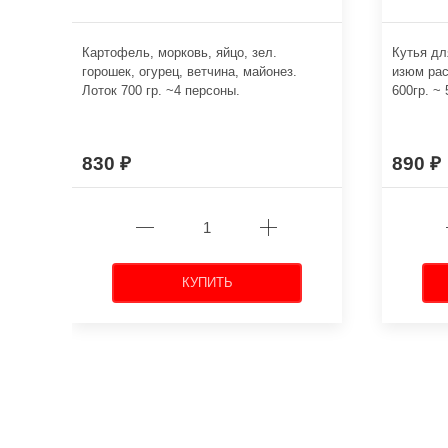
Картофель, морковь, яйцо, зел.
Кутья дл
горошек, огурец, ветчина, майонез.
изюм рас
Лоток 700 гр. ~4 персоны.
600гр. ~
830
890
КУПИТЬ