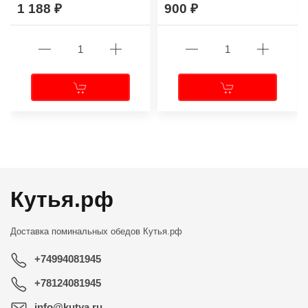
1 188
900
←
→
Кутья.рф
Доставка поминальных обедов
Кутья.рф
+74994081945
+78124081945
info@kutya.ru