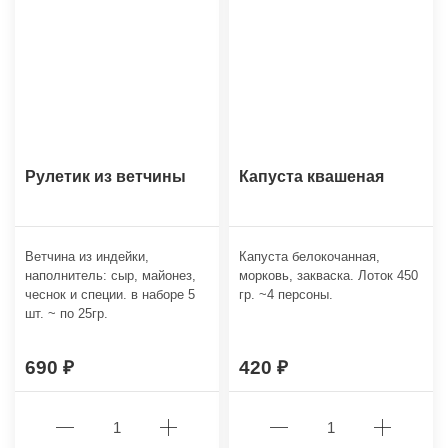
Рулетик из ветчины
Капуста квашеная
Ветчина из индейки,
Капуста белокочанная,
наполнитель: сыр, майонез,
морковь, закваска. Лоток 450
чеснок и специи. в наборе 5
гр. ~4 персоны.
шт. ~ по 25гр.
690
420