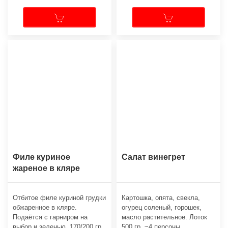
Филе куриное
Салат винегрет
жареное в кляре
Отбитое филе куриной грудки
Картошка, опята, свекла,
обжаренное в кляре.
огурец соленый, горошек,
Подаётся с гарниром на
масло растительное. Лоток
выбор и зеленью. 170/200 гр.
500 гр. ~4 персоны.