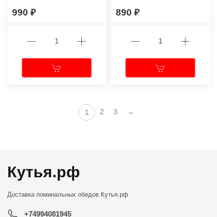
990
890
2
3
→
1
Кутья.рф
Доставка поминальных обедов
Кутья.рф
+74994081945