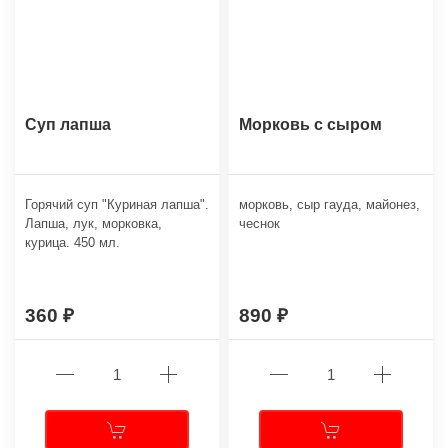
Суп лапша
Морковь с сыром
Горячий суп "Куриная лапша".
морковь, сыр гауда, майонез,
Лапша, лук, морковка,
чеснок
курица. 450 мл.
360
890