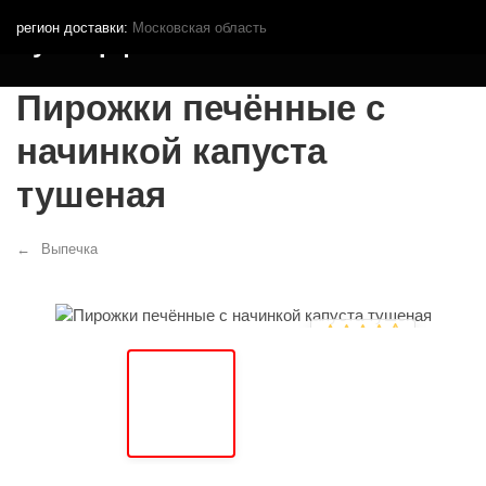
регион доставки:
Московская область
Кутья.рф
Пирожки печённые с
начинкой капуста
тушеная
Выпечка