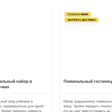
ПОМИНКИ
МИНИ
ЭКСПРЕСС ДОСТАВКА
альный набор в
Поминальный гостинец
чках
ный обед упакован в
Набор традиционных поминаль
и, индивидуально для одной
блюд. Удобно передать помяну
 Удобно передать помянуть.
кто не смог присутствовать на