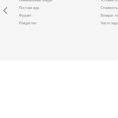
Поминальные обеды
Условия о
Постная еда
Стоимость
Фуршет
Возврат т
Рождество
Часто зад
Карта доставки