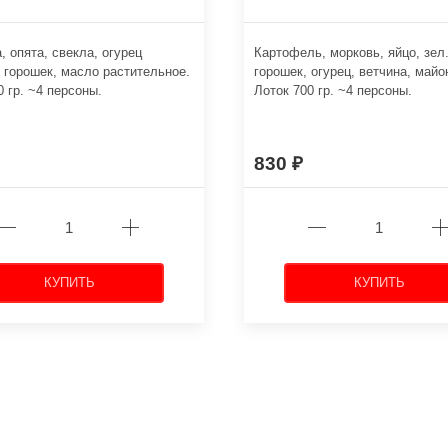
, опята, свекла, огурец
Картофель, морковь, яйцо, зел
 горошек, масло растительное.
горошек, огурец, ветчина, майо
0 гр. ~4 персоны.
Лоток 700 гр. ~4 персоны.
830
КУПИТЬ
КУПИТЬ
←
→