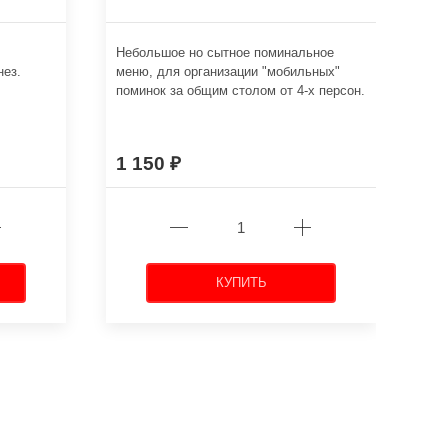
.
Небольшое но сытное поминальное
Язы
нез.
меню, для организации "мобильных"
май
поминок за общим столом от 4-х персон.
1 150
1 
КУПИТЬ