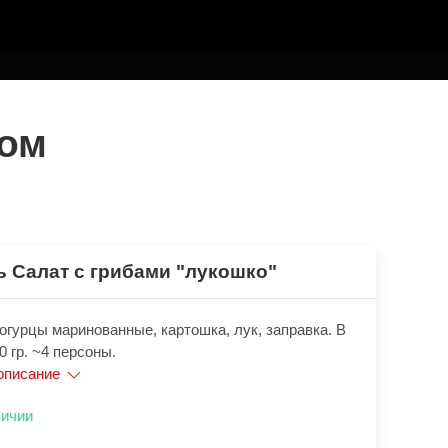
дом
ь Салат с грибами "лукошко"
огурцы маринованные, картошка, лук, заправка. В
0 гр. ~4 персоны.
описание
личии