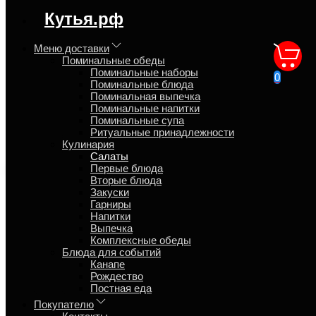
регион доставки:
Кутья.рф
Московская область
Меню доставки
Поминальные обеды
Салат Фаворит с доставкой
Поминальные наборы
0
Поминальные блюда
на дом
Поминальная выпечка
Поминальные напитки
Поминальные супа
Главная
Ритуальные принадлежности
Кулинария
Кулинария
Салаты
Салаты
Первые блюда
Вторые блюда
Закуски
Обзор
Гарниры
Характеристики
Напитки
Отзывы
Выпечка
Страница
Комплексные обеды
Страница
Блюда для событий
Страница
Канапе
Рождество
Состав: Язык говяжий отварной, грудка куриная,
Постная еда
ветчина свиная, шампиньоны консервированные,
Покупателю
огурцы солёные, майонез, лук маринованный. Лоток 600