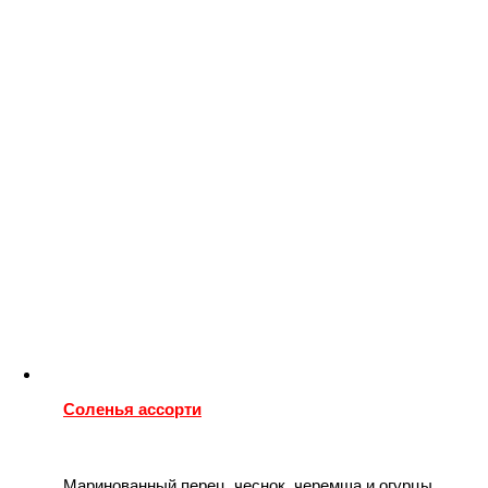
Соленья ассорти
Маринованный перец, чеснок, черемша и огурцы