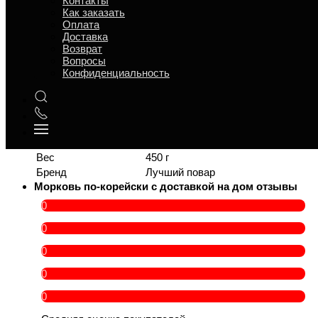
Контакты
Время приготовления
4
Как заказать
t° хранения
5 °C
Оплата
Срок годности
12 ч
Доставка
Ситуация для
Возврат
Поминки в пост
поминок
Вопросы
Конфиденциальность
Банкет, Обед, Поминки, Пост,
Повод
Ужин
В составе есть
Овощи
Идёт в комплекс
, Закуски,
Категория товара
Салаты
Персон
4 —
Вес
450 г
Бренд
Лучший повар
Морковь по-корейски с доставкой на дом отзывы
0
0
0
0
0