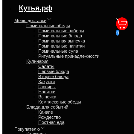
регион доставки:
Кутья.рф
Московская область
Меню доставки
Поминальные обеды
Морковь по-корейски с
Поминальные наборы
0
Поминальные блюда
доставкой на дом
Поминальная выпечка
Поминальные напитки
Поминальные супа
Главная
Ритуальные принадлежности
Кулинария
Кулинария
Салаты
Салаты
Первые блюда
Вторые блюда
Закуски
Обзор
Гарниры
Характеристики
Напитки
Отзывы
Выпечка
Страница
Комплексные обеды
Страница
Блюда для событий
Страница
Канапе
Рождество
Морковь сладкая, кунжут, кинза, масло раст., секретные
Постная еда
специи. Лоток 500 гр. ~4 персоны.
Покупателю