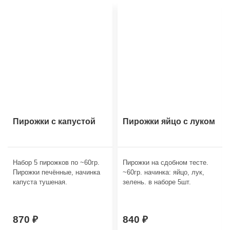
Пирожки с капустой
Пирожки яйцо с луком
Набор 5 пирожков по ~60гр.
Пирожки на сдобном тесте.
Пирожки печённые, начинка
~60гр. начинка: яйцо, лук,
капуста тушеная.
зелень. в наборе 5шт.
870
840