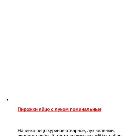
Пирожки яйцо с луком поминальные
Начинка яйцо куриное отварное, лук зелёный,
пирожок печёный, тесто дрожжевое. ~60гр. набор