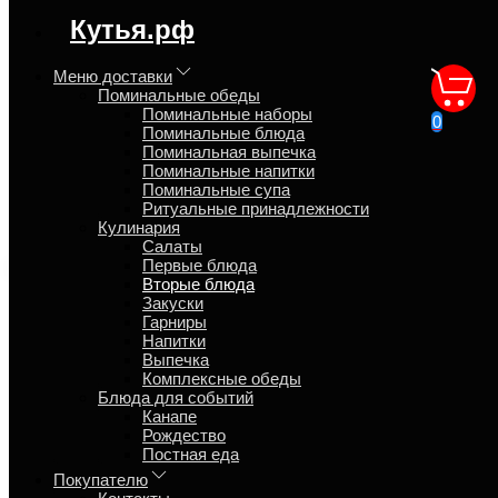
регион доставки:
Кутья.рф
Московская область
Меню доставки
Поминальные обеды
Котлета куриная жареная,
Поминальные наборы
0
Поминальные блюда
гарнир на выбор
Поминальная выпечка
Поминальные напитки
Поминальные супа
Главная
Ритуальные принадлежности
Кулинария
Кулинария
Вторые блюда
Салаты
Первые блюда
Вторые блюда
Закуски
Обзор
Гарниры
Характеристики
Напитки
Отзывы
Выпечка
Страница
Комплексные обеды
Страница
Блюда для событий
Страница
Канапе
Рождество
Котлета куриная в панировке жареная, очень сочная!
Постная еда
Подаётся с гарниром на выбор.
Покупателю