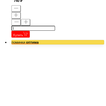
740
Купить
поминки
оптима