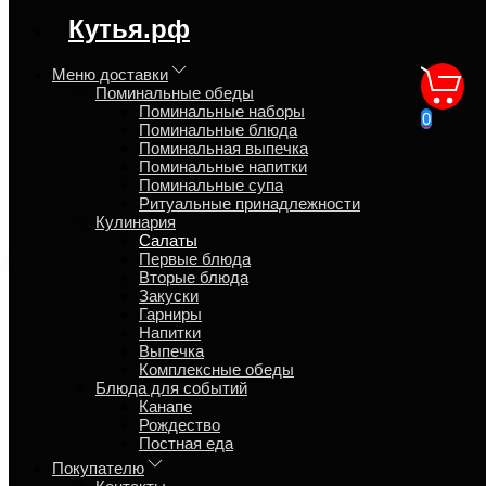
регион доставки:
Кутья.рф
Московская область
Меню доставки
Поминальные обеды
Салат из фунчозы доставка
Поминальные наборы
0
Поминальные блюда
на дом
Поминальная выпечка
Поминальные напитки
Поминальные супа
Главная
Ритуальные принадлежности
Кулинария
Кулинария
Салаты
Салаты
Первые блюда
Вторые блюда
Закуски
Обзор
Гарниры
Характеристики
Напитки
Отзывы
Выпечка
Страница
Комплексные обеды
Страница
Блюда для событий
Страница
Канапе
Рождество
Лапша рисовая фунчоза, огурец свежий, перец
Постная еда
болгарский, морковь, заправка для спаржи, масло,
Покупателю
уксус. Лоток 500 гр. ~4 персоны.