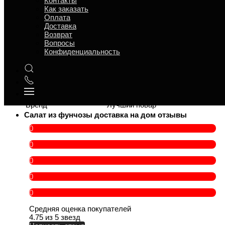
Контакты
Как заказать
Время приготовления
4
Оплата
t° хранения
5 °C
Доставка
Срок годности
12 ч
Возврат
Ситуация для поминок
Поминки в пост
Вопросы
Конфиденциальность
Повод
Банкет, Обед, Пост, Ужин
В составе есть
Овощи
Категория товара
Закуски, Салаты
Персон
5 —
Вес
500 г
Бренд
Лучший повар
Салат из фунчозы доставка на дом отзывы
0
0
0
0
0
Средняя оценка покупателей
4.75 из 5 звезд