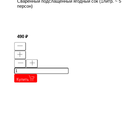
Сваренный подслащенный ягодный сок (1литр. ~ 5
персон)
490
Купить