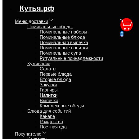
регион доставки:
Кутья.рф
Московская область
Меню доставки
Поминальные обеды
Напитки купить напитки
Поминальные наборы
0
Поминальные блюда
принятые для поминок
Поминальная выпечка
Поминальные напитки
Поминальные супа
Главная
Ритуальные принадлежности
Кулинария
Кулинария
Напитки
Салаты
Первые блюда
Мы для Вас подобрали напитки категория товара напитки б/а,
Вторые блюда
цена от 340 руб. до 490 руб. в наличие 8 ед. Можно купить с
Закуски
доставкой Московской области.
Какое у Вас событие?
Гарниры
Напитки
Выпечка
28 товаров
Комплексные обеды
Блюда для событий
Товаров на странице
Канапе
12 товаров
Рождество
24 товара
Постная еда
28 товаров
36 товаров
Покупателю
48 товаров