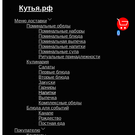
регион доставки:
Кутья.рф
Московская область
Меню доставки
Поминальные обеды
Напитки входящие в состав
Поминальные наборы
0
Поминальные блюда
комплексных предложение
Поминальная выпечка
Поминальные напитки
Поминальные супа
Главная
Ритуальные принадлежности
Кулинария
Кулинария
Напитки
Салаты
Первые блюда
Напитки входящие в состав комплексных предложение
Какое у Вас событие?
Вторые блюда
Закуски
Гарниры
28 товаров
Напитки
Выпечка
Товаров на странице
Комплексные обеды
12 товаров
Блюда для событий
24 товара
Канапе
28 товаров
Рождество
36 товаров
Постная еда
48 товаров
Идёт в комплекс
Покупателю