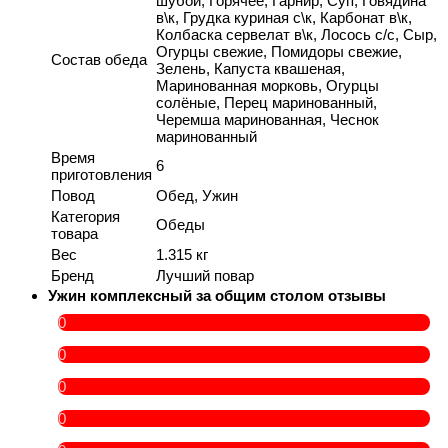
шубой, Горячее, Гарнир, Суп, Говядина
в\к, Грудка куриная с\к, Карбонат в\к,
Колбаска сервелат в\к, Лосось с/с, Сыр,
Огурцы свежие, Помидоры свежие,
Состав обеда
Зелень, Капуста квашеная,
Маринованная морковь, Огурцы
солёные, Перец маринованный,
Черемша маринованная, Чеснок
маринованный
Время
6
приготовления
Повод
Обед, Ужин
Категория
Обеды
товара
Вес
1.315 кг
Бренд
Лучший повар
Ужин комплексный за общим столом отзывы
0
0
0
0