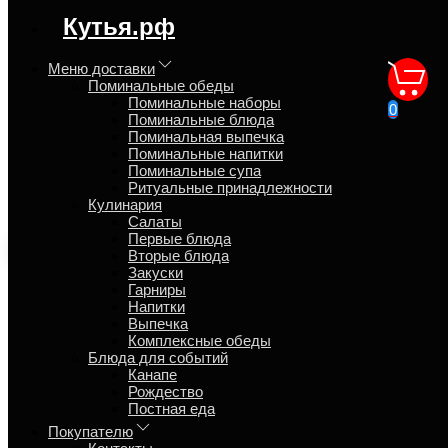
регион доставки:
Кутья.рф
Московская область
Меню доставки
Поминальные обеды
Ужин комплексный за
Поминальные наборы
0
Поминальные блюда
общим столом
Поминальная выпечка
Поминальные напитки
Поминальные супа
Главная
Ритуальные принадлежности
Кулинария
Кулинария
Комплексные обеды
Салаты
Первые блюда
maximum
Вторые блюда
Закуски
Гарниры
Напитки
Выпечка
Комплексные обеды
Блюда для событий
Канапе
Рождество
Постная еда
Покупателю