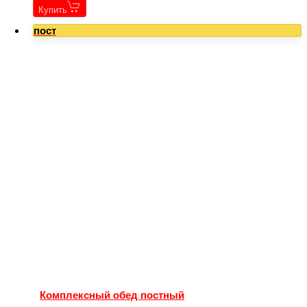
Купить
пост
Комплексный обед постный