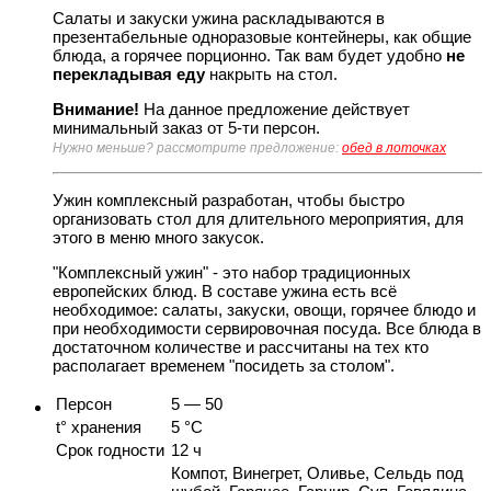
Салаты и закуски ужина раскладываются в
презентабельные одноразовые контейнеры, как общие
блюда, а горячее порционно. Так вам будет удобно
не
перекладывая еду
накрыть на стол.
Внимание!
На данное предложение действует
минимальный заказ от 5-ти персон.
Нужно меньше? рассмотрите предложение:
обед в лоточках
Ужин комплексный разработан, чтобы быстро
организовать стол для длительного мероприятия, для
этого в меню много закусок.
"Комплексный ужин" - это набор традиционных
европейских блюд. В составе ужина есть всё
необходимое: салаты, закуски, овощи, горячее блюдо и
при необходимости сервировочная посуда. Все блюда в
достаточном количестве и рассчитаны на тех кто
располагает временем "посидеть за столом".
Персон
5 — 50
t° хранения
5 °C
Срок годности
12 ч
Компот, Винегрет, Оливье, Сельдь под