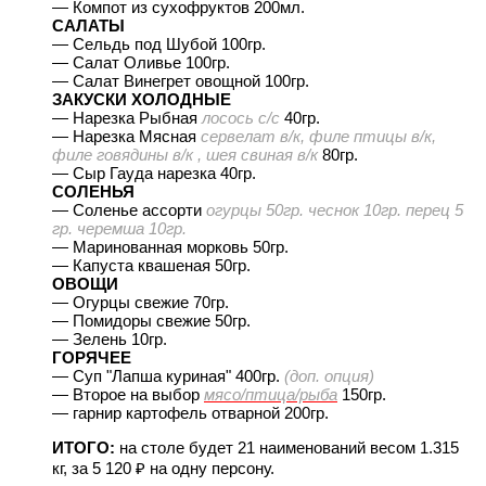
— Компот из сухофруктов 200мл.
САЛАТЫ
— Сельдь под Шубой 100гр.
— Салат Оливье 100гр.
— Салат Винегрет овощной 100гр.
ЗАКУСКИ ХОЛОДНЫЕ
— Нарезка Рыбная
лосось с/с
40гр.
— Нарезка Мясная
сервелат в/к, филе птицы в/к,
филе говядины в/к , шея свиная в/к
80гр.
— Сыр Гауда нарезка 40гр.
СОЛЕНЬЯ
— Соленье ассорти
огурцы 50гр. чеснок 10гр. перец 5
гр. черемша 10гр.
— Маринованная морковь 50гр.
— Капуста квашеная 50гр.
ОВОЩИ
— Огурцы свежие 70гр.
— Помидоры свежие 50гр.
— Зелень 10гр.
ГОРЯЧЕЕ
— Суп "Лапша куриная" 400гр.
(доп. опция)
— Второе на выбор
мясо/птица/рыба
150гр.
— гарнир картофель отварной 200гр.
ИТОГО:
на столе будет 21 наименований весом 1.315
кг, за 5 120
на одну персону.