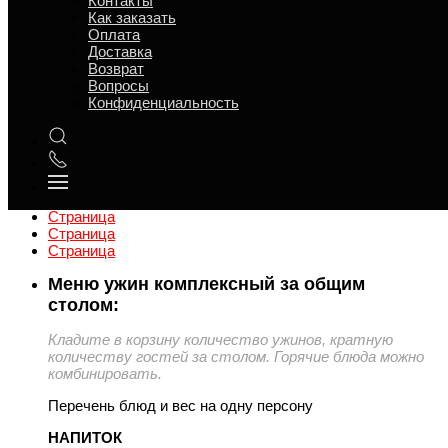
Контакты
Как заказать
Оплата
Комплектом дешевле
Доставка
Возврат
Напиток Каркаде (бутылка 1 л.) - 1 шт
Вопросы
Салат оливье (классический) - 1 шт
Конфиденциальность
Котлета куриная жареная (Гречка отварная) - 5 шт
Суп лапша - 5 шт
Обзор
Характеристики
Отзывы
Страница
Страница
Страница
Меню ужин комплексный за общим
столом:
Кладите в корзину количество ужинов, кратную
количеству гостей за столом. Горячие блюда можно
комбинировать.
Перечень блюд и вес на одну персону
НАПИТОК