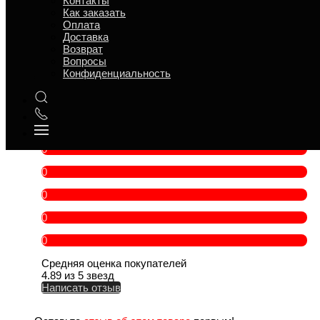
Контакты
Срок годности
12 ч
Как заказать
Оплата
Ситуация для поминок
Поминки в пост
Доставка
Повод
Обед, Пост, Ужин
Возврат
В составе есть
Овощи
Вопросы
Категория товара
Гарнир
Конфиденциальность
Персон
1 — 1
Вес
250 г
Бренд
Лучший повар
Цветная капуста отзывы
0
0
0
0
0
Средняя оценка покупателей
4.89 из 5 звезд
Написать отзыв