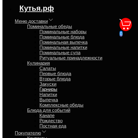
регион доставки:
Кутья.рф
Московская область
Меню доставки
Поминальные обеды
Цветная капуста
Поминальные наборы
0
Поминальные блюда
Поминальная выпечка
Главная
Поминальные напитки
Кулинария
Поминальные супа
Гарниры
Ритуальные принадлежности
Кулинария
Салаты
Первые блюда
Обзор
Вторые блюда
Характеристики
Закуски
Отзывы
Гарниры
Страница
Напитки
Страница
Выпечка
Страница
Комплексные обеды
Блюда для событий
Обжаренная на растительном масле цветная капуста.
Канапе
Рождество
Время приготовления
4
Постная еда
Способ приготовление
Жареное
Покупателю
t° хранения
5 °C