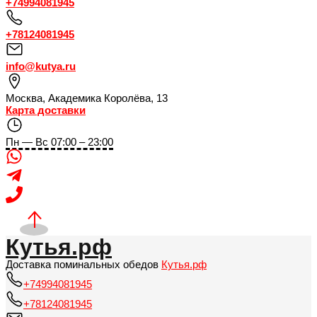
+74994081945
+78124081945
info@kutya.ru
Москва
,
Академика Королёва, 13
Карта доставки
Пн — Вс 07:00 – 23:00
Кутья.рф
Доставка поминальных обедов
Кутья.рф
+74994081945
+78124081945