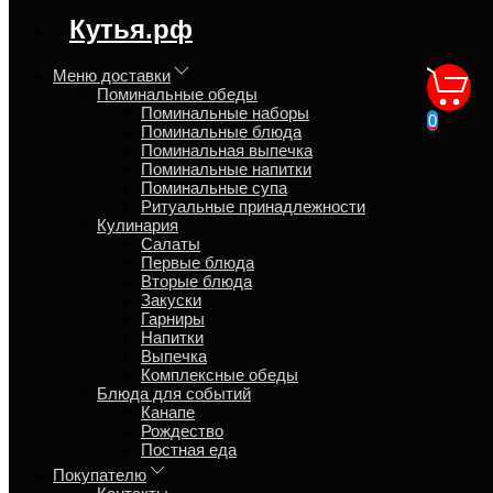
регион доставки:
Кутья.рф
Московская область
Меню доставки
Поминальные обеды
Рецепт
Поминальные наборы
0
Поминальные блюда
Поминальная выпечка
Главная
Поминальные напитки
Кулинария
Поминальные супа
Первые блюда
Ритуальные принадлежности
Суп гороховый
Кулинария
Салаты
Обзор
Первые блюда
Отзывы
Вторые блюда
Рецепт
Закуски
Гарниры
Вода - 3 л
Напитки
Горох сушёный - 300 г (хорошо промыть, замочить 2ч)
Выпечка
Рёбрышки копчёные - 1 кг
Комплексные обеды
Сосиски (колбаски) копчёные - 2-3 шт.
Блюда для событий
В кипящую воду опустить рёбрышки и добавить горох.
Канапе
Варить на небольшом огне 60-70 минут.
Рождество
Постная еда
Достать рёбрышки для отделения мясо от костей
Покупателю