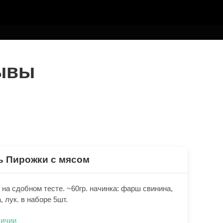
зывы
ь Пирожки с мясом
на сдобном тесте. ~60гр. начинка: фарш свинина,
, лук. в наборе 5шт.
личии