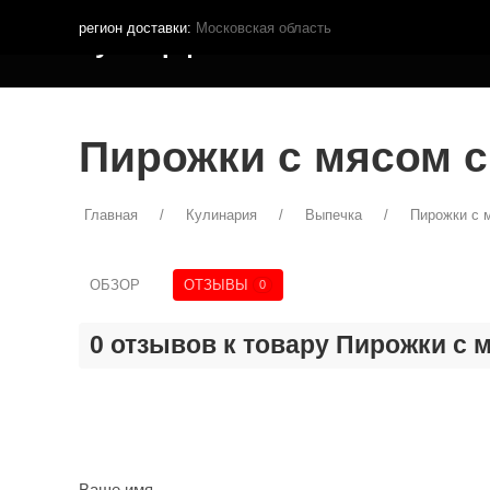
регион доставки:
Московская область
Кутья.рф
МЕНЮ ДОСТАВКИ
ПОКУПА
Пирожки с мясом с
Главная
Кулинария
Выпечка
Пирожки с 
ОБЗОР
ОТЗЫВЫ
0
0 отзывов к товару Пирожки с 
Ваше имя