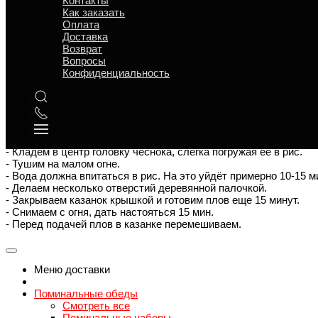
Контакты
Как заказать
- Рис тщательно промываем в холодной воде (5-6 раз) и замач
Оплата
- В казанке разогреваем растительное масло и выкладываем л
Доставка
- Мясо нарезаем средними кусочками. 4-5см
Возврат
- Выкладываем мясо в казанок и обжариваем с луком 10-15 мин
Вопросы
- Морковь очищаем и нарезаем брусочками.
Конфиденциальность
- Добавляем морковь в казанок. Жарим всё вместе 5-7 минут.
- Добавляем приправу для плова и всё перемешиваем.
- Вливаем горячую воду, чтобы она покрыла мясо 1–2 см
- Накрываем крышкой и тушим мясо с овощами (зирвак) 40-50 
- Рис сливаем и подсушиваем, затем выкладываем рис на зирв
- Вливаем горячую воду, уровнем выше риса примерно на 1,5-
- Кладём в центр головку чеснока, слегка погружая её в рис.
- Тушим на малом огне.
- Вода должна впитаться в рис. На это уйдёт примерно 10-15 м
- Делаем несколько отверстий деревянной палочкой.
- Закрываем казанок крышкой и готовим плов еще 15 минут.
- Снимаем с огня, дать настояться 15 мин.
- Перед подачей плов в казанке перемешиваем.
Меню доставки
Поминальные обеды
Смотреть все
Поминальные наборы