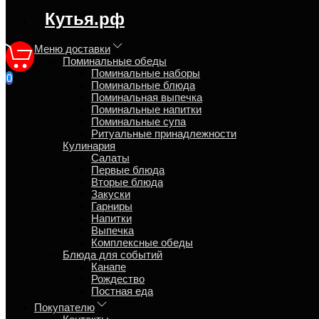
регион доставки:
Кутья.рф
Московская область
Меню доставки
Поминальные обеды
Рецепт плова
Поминальные наборы
0
Поминальные блюда
Поминальная выпечка
Главная
Поминальные напитки
Кулинария
Поминальные супа
Вторые блюда
Ритуальные принадлежности
Плов из говядины
Кулинария
Салаты
Обзор
Первые блюда
Отзывы
Вторые блюда
Рецепт плова
Закуски
Гарниры
Продукты (на 6 порций)
Напитки
Говядина (мякоть) – 600 г
Выпечка
Рис пропареный, длинный – 500 г
Комплексные обеды
Морковь – 250 г
Блюда для событий
Лук репчатый – 250 г
Канапе
Масло растительное – 80 г
Рождество
Чеснок – 1 головка
Постная еда
Приправа для плова – 1 ст. ложка
Соль – две чайных крупной соли
Покупателю
-----------------------------------