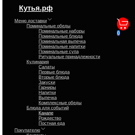
регион доставки:
Кутья.рф
Московская область
Меню доставки
Поминальные обеды
Канапе из лосося набор из
Поминальные наборы
0
Поминальные блюда
16 шт.
Поминальная выпечка
Поминальные напитки
Поминальные супа
Главная
Ритуальные принадлежности
Блюда для событий
Кулинария
Канапе
Салаты
Первые блюда
Вторые блюда
Закуски
Обзор
Гарниры
Характеристики
Напитки
Отзывы
Выпечка
Страница
Комплексные обеды
Страница
Блюда для событий
Страница
Канапе
Рождество
Канапе из лосося набор из 16 шт. упакованый в
Постная еда
коробочку. Канапе на шпажке вес 15 гр. состав: Хлеб
Покупателю
тостовый, масло, лосось* малосол, зелень.