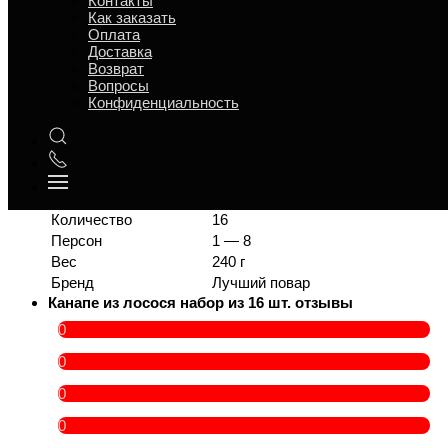
Контакты
*сёмга или форель
Как заказать
Оплата
Доставка
Вкус
Солёное
Возврат
Время приготовления
8
Вопросы
Способ приготовление
Вяленое, Маринованное, Засол
Конфиденциальность
Срок годности
12 ч
t° хранения
5 °C
В составе есть
Рыба
Повод
Банкет, Фуршет
Категория товара
Закуски
Количество
16
Персон
1 — 8
Вес
240 г
Бренд
Лучший повар
Канапе из лосося набор из 16 шт. отзывы
0
0
0
0