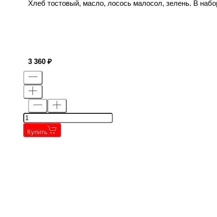
Хлеб тостовый, масло, лосось малосол, зелень. В набор
3 360
Купить