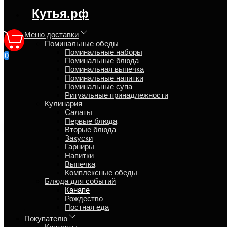
регион доставки:
Кутья.рф
Московская область
Меню доставки
Поминальные обеды
Поминальные наборы
0
Поминальные блюда
Канапе с бужениной набор из
Поминальная выпечка
Поминальные напитки
Поминальные супа
Главная
Ритуальные принадлежности
Блюда для событий
Кулинария
Канапе
Салаты
Первые блюда
Вторые блюда
Закуски
Гарниры
Напитки
Выпечка
Комплексные обеды
Блюда для событий
Канапе
Рождество
Постная еда
Покупателю