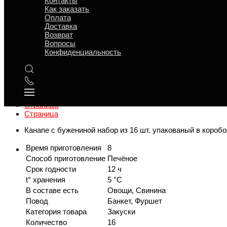
Контакты
Как заказать
Оплата
Доставка
Возврат
Вопросы
Конфиденциальность
Обзор
Характеристики
Отзывы
Страница
Страница
Страница
Канапе с бужениной набор из 16 шт. упакованый в коробоч
Время приготовления
8
Способ приготовление
Печёное
Срок годности
12 ч
t° хранения
5 °C
В составе есть
Овощи, Свинина
Повод
Банкет, Фуршет
Категория товара
Закуски
Количество
16