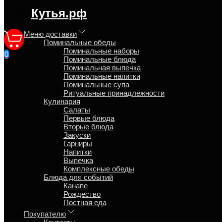
Синтаксическая ошибка в блоке speed_kutya.top_banner_conten
Кутья.рф
Меню доставки
Поминальные обеды
Поминальная трапеза в день
Поминальные наборы
0
Поминальные блюда
Поминальная выпечка
Главная
Поминальные напитки
Блог
Поминальные супа
Ритуальные принадлежности
Кулинария
Салаты
Первые блюда
Вторые блюда
Виталий
Закуски
Гарниры
6 апреля 2011
Напитки
Выпечка
О традиции "Поминальная трапеза" коротко
Комплексные обеды
Блюда для событий
! Поминальная трапеза и поминальный обед это синонимы.
Канапе
Рождество
В день похорон во время поминальной трапезы подают обычную
Постная еда
поминальным столом, в кругу близких и родных.
Покупателю
Накрывать на стол в день похорон принято ежедневную дома