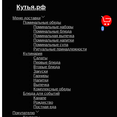
Синтаксическая ошибка в блоке
Кутья.рф
speed_kutya.top_banner_content
Меню доставки
Поминальные обеды
Стол на поминки
Поминальные наборы
0
Поминальные блюда
Поминальная выпечка
Главная
Поминальные напитки
Блог
Поминальные супа
Ритуальные принадлежности
Кулинария
Салаты
Первые блюда
Вторые блюда
Виталий
Закуски
Гарниры
17 мая 2017
Напитки
Выпечка
Как сервируют стол и что подают на
Комплексные обеды
поминки?
Блюда для событий
Канапе
Рождество
На поминки на стол накрывают не кошерно, всё должно быть
Постная еда
просто, скромно и сытно.
Церковь говорит
&mdash; Поминки
это не тот случай, когда надо удивлять гостей, как говориться
Покупателю
чем богаты, тому и рады.