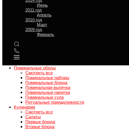
2014 год
Июнь
2011 год
Апрель
2010 год
Мы готовы помочь Вам организовать поминальный стол с
Март
учетом традиций. Предлагаем готовые комплексные
2009 год
поминальные обеды с доставкой и бесплатную сервировку
Февраль
для поминального стола. Посмотрите
меню для поминок с
фотографиями
и сделайте заказ на нашем сайте.
Меню доставки
Поминальные обеды
Смотреть все
Поминальные наборы
Поминальные блюда
Поминальная выпечка
Поминальные напитки
Поминальные супа
Ритуальные принадлежности
Кулинария
Смотреть все
Салаты
Первые блюда
Вторые блюда