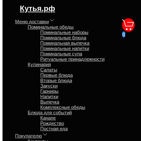
Синтаксическая ошибка в блоке
Кутья.рф
speed_kutya.top_banner_content
Меню доставки
Поминальные обеды
Поминки трапеза
Поминальные наборы
0
Поминальные блюда
Поминальная выпечка
Главная
Поминальные напитки
Блог
Поминальные супа
Ритуальные принадлежности
Кулинария
Салаты
Первые блюда
Вторые блюда
Виталий
Закуски
Гарниры
17 февраля 2009
Напитки
Выпечка
В день поминок, принято проводить
Комплексные обеды
поминальную трапезу.
Блюда для событий
Канапе
Рождество
Что такое
поминки
? это памятный день, когда волей неволей
Постная еда
вспоминаем об усопшем и эту памятную дату принято
проводить за
трапезой
в кругу близких людей.
Покупателю