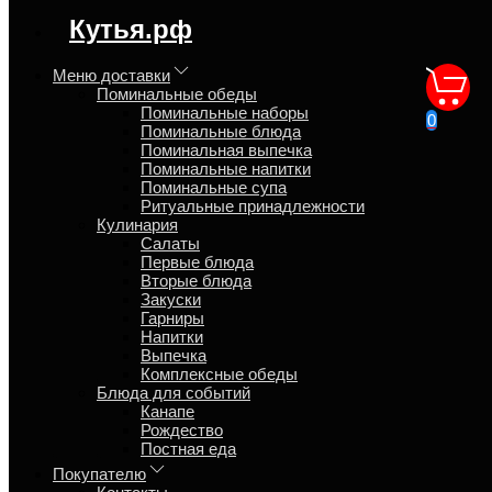
Синтаксическая ошибка в блоке
Кутья.рф
speed_kutya.top_banner_content
Меню доставки
Поминальные обеды
Поминки 9 дней
Поминальные наборы
0
Поминальные блюда
Поминальная выпечка
Главная
Поминальные напитки
Блог
Поминальные супа
Ритуальные принадлежности
Кулинария
Салаты
Первые блюда
Вторые блюда
Виталий
Закуски
Гарниры
31 октября 2019
Напитки
Выпечка
Как проводят поминки на 9 дней?
Комплексные обеды
Блюда для событий
9-й день считается от дня смерти и в этот день проводят
Канапе
обряд — это
чтение молитвы
в храме и посещают могилу
Рождество
усопшего. На кладбище принято ставить свечку и возложить
Постная еда
цветы, а после как правило проводят
поминальную трапезу
в
Покупателю
домашней обстановке среди близких.