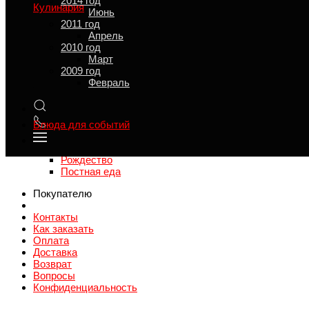
2014 год
Кулинария
Июнь
Смотреть все
2011 год
Салаты
Апрель
Первые блюда
2010 год
Вторые блюда
Март
Закуски
2009 год
Гарниры
Февраль
Напитки
Выпечка
Комплексные обеды
Блюда для событий
Смотреть все
Канапе
Рождество
Постная еда
Покупателю
Контакты
Как заказать
Оплата
Доставка
Возврат
Вопросы
Конфиденциальность