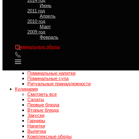
2014 год
о крепких напитках.
(заказать лучше не позднее чем за 5-ть
Июнь
часов до мероприятия.)
2011 год
Апрель
Поминальная кухня посмотреть меню, заказать доставку.
2010 год
Март
2009 год
Меню доставки
Февраль
Поминальные обеды
Смотреть все
Поминальные наборы
Поминальные блюда
Поминальная выпечка
Поминальные напитки
Поминальные супа
Ритуальные принадлежности
Кулинария
Смотреть все
Салаты
Первые блюда
Вторые блюда
Закуски
Гарниры
Напитки
Выпечка
Комплексные обеды