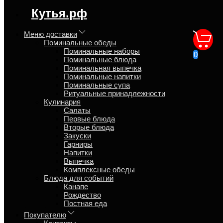
Синтаксическая ошибка в блоке
Кутья.рф
speed_kutya.top_banner_content
Меню доставки
Поминальные обеды
Поминальный обед в день
Поминальные наборы
0
Поминальные блюда
похорон
Поминальная выпечка
Поминальные напитки
Поминальные супа
Главная
Ритуальные принадлежности
Блог
Кулинария
Салаты
Первые блюда
Вторые блюда
Закуски
Гарниры
Виталий
Напитки
Выпечка
18 января 2021
Комплексные обеды
Блюда для событий
О традиции "Поминальный обед" коротко
Канапе
Рождество
На поминальный обед в день похорон подают обычную и
Постная еда
традиционную еду и при этом не стоит задача удивить гостей
Покупателю
шедеврами кулинарии. Цель поминок помянуть усопшего за