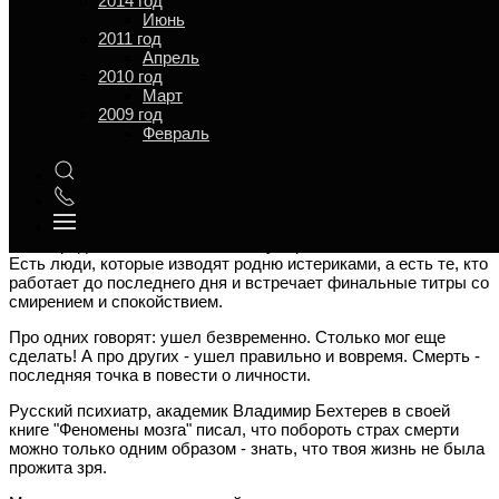
2014 год
Июнь
Доказательств никаких нет. Только настойчивое желание,
2011 год
чтобы было именно так.
Апрель
2010 год
На это есть веская причина: человек не может смириться с
Март
тем, что все должно закончится. Сильнейший жизненный
2009 год
инстинкт заставляет нас искать выход из тупика, а разум
Февраль
порождает картинки, в которых мы существуем вопреки
всему. Если нельзя остановить естественный ход событий,
значит, нужно придумать новую форму существования и
примириться с ней.
Василий Шукшин говорил: «Три вещи надо знать о человеке:
как он родился, как женился, как умер».
Есть люди, которые изводят родню истериками, а есть те, кто
работает до последнего дня и встречает финальные титры со
смирением и спокойствием.
Про одних говорят: ушел безвременно. Столько мог еще
сделать! А про других - ушел правильно и вовремя. Смерть -
последняя точка в повести о личности.
Русский психиатр, академик Владимир Бехтерев в своей
книге "Феномены мозга" писал, что побороть страх смерти
можно только одним образом - знать, что твоя жизнь не была
прожита зря.