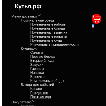
Синтаксическая ошибка в блоке
Кутья.рф
speed_kutya.top_banner_content
Меню доставки
Поминальные обеды
Людям чаще надо думать о
Поминальные наборы
0
Поминальные блюда
смерти
Поминальная выпечка
Поминальные напитки
Поминальные супа
Главная
Ритуальные принадлежности
Блог
Кулинария
Салаты
Первые блюда
Вторые блюда
Закуски
Гарниры
Виталий
Напитки
Выпечка
21 февраля 2024
Комплексные обеды
Почему академик Бехтерев советовал людям чаще думать о
Блюда для событий
смерти
Канапе
Рождество
Бросать не стоит в будущее взгляд,
Постная еда
Мгновенью счастья будь сегодня рад.
Покупателю
Ведь завтра, друг, и мы сочтёмся смертью