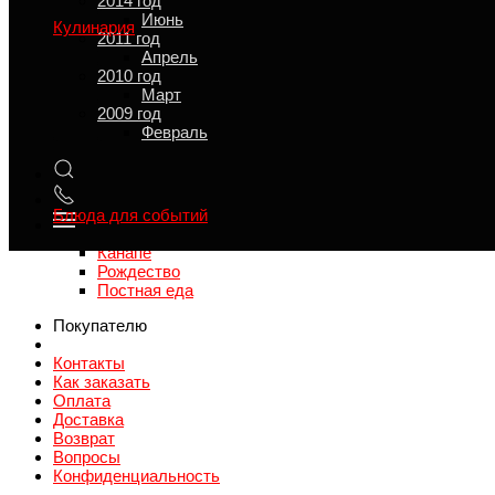
2014 год
Ритуальные принадлежности
Июнь
Кулинария
2011 год
Смотреть все
Апрель
Салаты
2010 год
Первые блюда
Март
Вторые блюда
2009 год
Закуски
Февраль
Гарниры
Напитки
Выпечка
Комплексные обеды
Блюда для событий
Смотреть все
Канапе
Рождество
Постная еда
Покупателю
Контакты
Как заказать
Оплата
Доставка
Возврат
Вопросы
Конфиденциальность