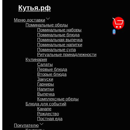
Синтаксическая ошибка в блоке
Кутья.рф
speed_kutya.top_banner_content
Меню доставки
Поминальные обеды
Как приготовить кутью из
Поминальные наборы
0
Поминальные блюда
риса? Рецепт
Поминальная выпечка
Поминальные напитки
Поминальные супа
Главная
Ритуальные принадлежности
Блог
Кулинария
Салаты
Первые блюда
Вторые блюда
Закуски
Гарниры
Виталий
Напитки
Выпечка
3 июля 2025
Комплексные обеды
Блюда для событий
Как варить кутью из риса
Канапе
Рождество
Постная еда
180 гр. риса, промытого до прозрачной воды!
Покупателю
270 гр. Воды