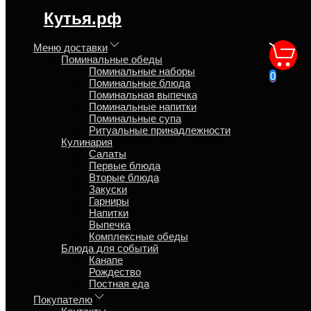
Синтаксическая ошибка в блоке
Кутья.рф
speed_kutya.top_banner_content
Меню доставки
Поминальные обеды
Блюда на поминки |
Поминальные наборы
0
Поминальные блюда
Доставка
Поминальная выпечка
Поминальные напитки
Поминальные супа
Главная
Ритуальные принадлежности
Блог
Кулинария
Салаты
Первые блюда
Вторые блюда
Закуски
Гарниры
Виталий
Напитки
Выпечка
18 марта 2010
Комплексные обеды
Блюда для событий
Традиционные готовые блюда на
Канапе
поминки
Рождество
Постная еда
Поминальные блюда для поминок дома, заказывайте на
Покупателю
нашем сайте. Блюда на поминальном столе будут горячие,